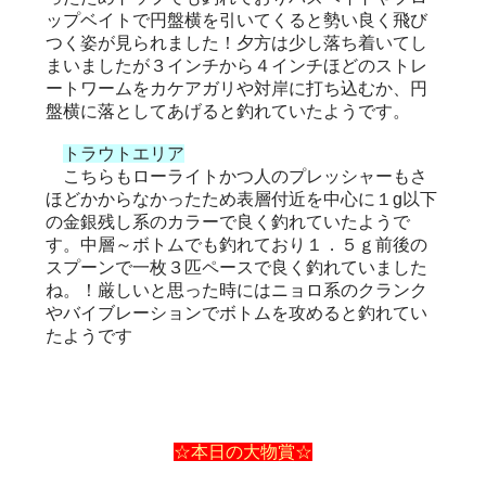
ップベイトで円盤横を引いてくると勢い良く飛び
つく姿が見られました！夕方は少し落ち着いてし
まいましたが３インチから４インチほどのストレ
ートワームをカケアガリや対岸に打ち込むか、円
盤横に落としてあげると釣れていたようです。
トラウトエリア
こちらもローライトかつ人のプレッシャーもさ
ほどかからなかったため表層付近を中心に１g以下
の金銀残し系のカラーで良く釣れていたようで
す。中層～ボトムでも釣れており１．５ｇ前後の
スプーンで一枚３匹ペースで良く釣れていました
ね。！厳しいと思った時にはニョロ系のクランク
やバイブレーションでボトムを攻めると釣れてい
たようです
☆本日の大物賞☆