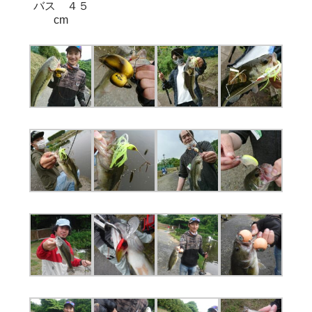
バス ４５
cm