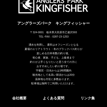
アングラーズパーク キングフィッシャー
〒324-0001 栃木県大田原市乙連沢593
TEL･FAX：0287-23-1253
湧水を利用し、通常はオフシーズンとなる
夏場のエリアトラウト・冬のブラックバス釣りが
楽しめる日本有数の釣り場。
初心者、家族、子ども、上級者まで
釣りが上手くなりたいと思う全ての方に
おすすめしたい釣り場です。
宇都宮・日光からは1時間圏内
観光地として名高い那須からは20分
温泉地も付近に多数あります。
駐車場は無料でご利用いただけます。
会社概要
よくある質問
リンク集