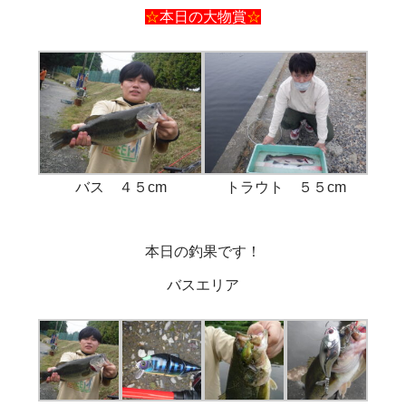
☆
本日の大物賞
☆
バス ４５cm
トラウト ５５cm
本日の釣果です！
バスエリア