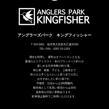
アングラーズパーク キングフィッシャー
〒324-0001 栃木県大田原市乙連沢593
TEL･FAX：0287-23-1253
湧水を利用し、通常はオフシーズンとなる
夏場のエリアトラウト・冬のブラックバス釣りが
楽しめる日本有数の釣り場。
初心者、家族、子ども、上級者まで
釣りが上手くなりたいと思う全ての方に
おすすめしたい釣り場です。
宇都宮・日光からは1時間圏内
観光地として名高い那須からは20分
温泉地も付近に多数あります。
駐車場は無料でご利用いただけます。