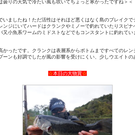
は曇りの天気で冷たい風も吹いてちょっと寒かったですね＞＜
いましたね！ただ活性はそれほど悪くはなく島のブレイクで
レンジにいてハードはクランクやミノーで釣れていたりスピナ
バ又小魚系ワームのミドストなどでもコンスタントに釣れてい
かったです。クランクは表層系からボトムまですべてのレン
プーンも好調でしたが風の影響を受けにくい、少しウエイトの
☆
本日の大物賞
☆