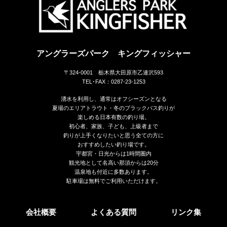
アングラーズパーク キングフィッシャー
〒324-0001 栃木県大田原市乙連沢593
TEL･FAX：0287-23-1253
湧水を利用し、通常はオフシーズンとなる
夏場のエリアトラウト・冬のブラックバス釣りが
楽しめる日本有数の釣り場。
初心者、家族、子ども、上級者まで
釣りが上手くなりたいと思う全ての方に
おすすめしたい釣り場です。
宇都宮・日光からは1時間圏内
観光地として名高い那須からは20分
温泉地も付近に多数あります。
駐車場は無料でご利用いただけます。
会社概要
よくある質問
リンク集