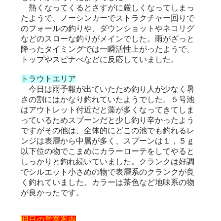
熱くなってくるとさすがに厳しくなってしまっ
たようで、ノーシンカーでストラクチャー回りで
のフォールの釣りや、ダウンショットやネコリグ
などのスローな釣りがメインでした。雨がざっと
降ったタイミングでは一瞬活性上がったようで、
トップやスピナべなどに反応していました。
トラウトエリア
今日は雨予報が出ていたため釣り人が少なく暑
さの割にはかなり釣れていたようでした。５号池
はアウトレット付近だと藻が多くなってきてしま
っているためスプーンだと少し釣り辛かったよう
ですがその他は、全体的にどこの池でも釣れるレ
ンジは表層から中層が多く、スプーンは１，５ｇ
以下位の物でこまめにカラーローテをしてやると
しっかりと釣れ続いていました。クランクは好調
でシルエット小さめの物で表層系のクランクが良
く釣れていました。カラーは茶色など地味系の物
が良かったです。
明日の営業案内