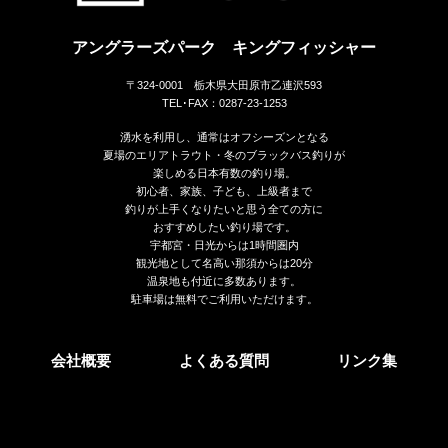
アングラーズパーク キングフィッシャー
〒324-0001 栃木県大田原市乙連沢593
TEL･FAX：0287-23-1253
湧水を利用し、通常はオフシーズンとなる
夏場のエリアトラウト・冬のブラックバス釣りが
楽しめる日本有数の釣り場。
初心者、家族、子ども、上級者まで
釣りが上手くなりたいと思う全ての方に
おすすめしたい釣り場です。
宇都宮・日光からは1時間圏内
観光地として名高い那須からは20分
温泉地も付近に多数あります。
駐車場は無料でご利用いただけます。
会社概要
よくある質問
リンク集