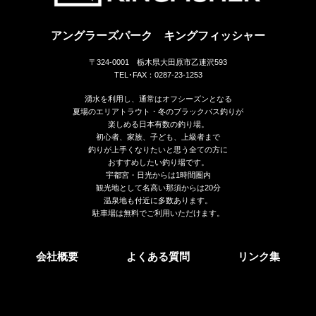
アングラーズパーク キングフィッシャー
〒324-0001 栃木県大田原市乙連沢593
TEL･FAX：0287-23-1253
湧水を利用し、通常はオフシーズンとなる
夏場のエリアトラウト・冬のブラックバス釣りが
楽しめる日本有数の釣り場。
初心者、家族、子ども、上級者まで
釣りが上手くなりたいと思う全ての方に
おすすめしたい釣り場です。
宇都宮・日光からは1時間圏内
観光地として名高い那須からは20分
温泉地も付近に多数あります。
駐車場は無料でご利用いただけます。
会社概要
よくある質問
リンク集