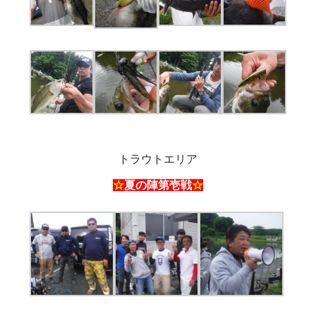
トラウトエリア
☆
夏
の陣第壱戦
☆