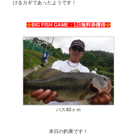
けるカギであったようです！
☆
BIG FISH GAME：1日無料券獲得
☆
バス40ｃｍ
本日の釣果です！