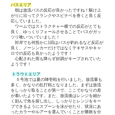
バスエリア
朝は放流バスの反応が良かったですね！駆け上
がりに沿ってクランクやスピナベを巻くと良く反
応していました。
ワームではストラクチャー横での反応がとても
良く、ゆっくりフォールさせることでバスがガッ
ツリ喰いついていました！
対岸でも何投かに1回はバスが釣れるなど反応が
良く、ノーシンカーだけではなくテキサスやキャ
ロでの反応も良かったようです！
心配された雨も降らず好調がキープされていた
ようです！
トラウトエリア
５号池では夏の陣壱戦を行いました。放流量も
多く、かなりの乱打戦となりました。まずは放流
をしっかり取ることが第一で、ここでかなりの差
が着いたようです。また、放流後はレンジを細か
く刻んで魚を探し出し、しっかりとレンジをキー
プできるようにスプーンを泳がせたり、状況にあ
ったカラーやルアーを選んでいくことが勝敗を分