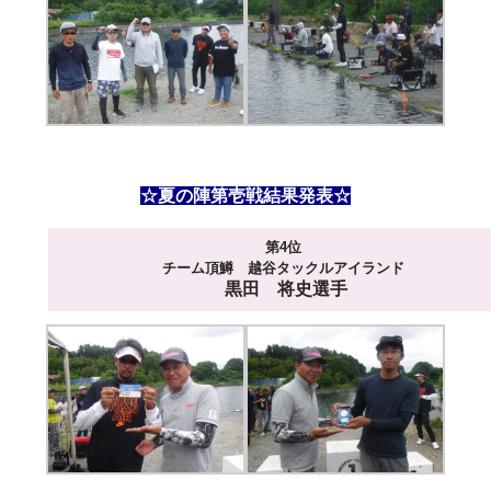
☆夏の陣第壱戦結果発表☆
第4位
チーム頂鱒 越谷タックルアイランド
黒田 将史選手