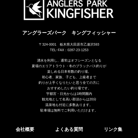
アングラーズパーク キングフィッシャー
〒324-0001 栃木県大田原市乙連沢593
TEL･FAX：0287-23-1253
湧水を利用し、通常はオフシーズンとなる
夏場のエリアトラウト・冬のブラックバス釣りが
楽しめる日本有数の釣り場。
初心者、家族、子ども、上級者まで
釣りが上手くなりたいと思う全ての方に
おすすめしたい釣り場です。
宇都宮・日光からは1時間圏内
観光地として名高い那須からは20分
温泉地も付近に多数あります。
駐車場は無料でご利用いただけます。
会社概要
よくある質問
リンク集