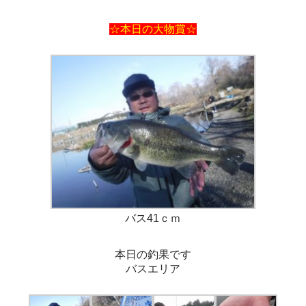
☆本日の大物賞☆
バス41ｃｍ
本日の釣果です
バスエリア