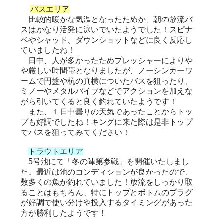
バスエリア
比較的暖かな気温となったためか、朝の放流バ
スはかなり活発に泳いでいたようでした！スピナ
ベやシャッド、ダウンショットなどに良く反応し
ていましたね！
日中、人が多かったためプレッシャーによりや
や厳しい時間帯となりましたが、ノーシンカーワ
ームで円盤や杭の真横についたバスを狙ったり、
ミノーやメタルバイブなどでアクションを加えな
がら引いてくると良く釣れていたようです！
また、１日中曇りの天気であったことからトッ
プも好調でしたね！キングに来た際は是非トップ
でバスを狙ってみてください！
トラウトエリア
5号池にて「冬の陣第参戦」を開催いたしまし
た。最近は池のコンディションが良かったので、
数多くの魚が釣れていました！放流をしっかり取
ることはもちろん、特にトップとボトムのプラグ
が好調で使い分けや投入するタイミングがあった
方が勝利したようです！