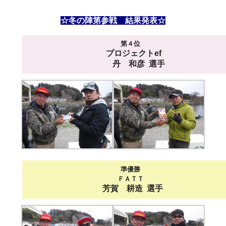
☆冬の陣第参戦 結果発表☆
第４位
プロジェクトef
丹 和彦 選手
準優勝
ＦＡＴＴ
芳賀 耕造
選手