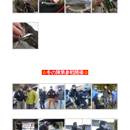
☆
冬の陣第参戦開催
☆