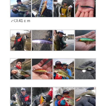
バス41ｃｍ