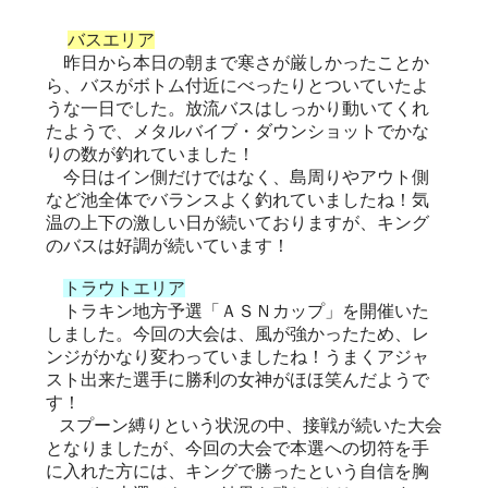
バスエリア
昨日から本日の朝まで寒さが厳しかったことか
ら、バスがボトム付近にべったりとついていたよ
うな一日でした。放流バスはしっかり動いてくれ
たようで、メタルバイブ・ダウンショットでかな
りの数が釣れていました！
今日はイン側だけではなく、島周りやアウト側
など池全体でバランスよく釣れていましたね！気
温の上下の激しい日が続いておりますが、キング
のバスは好調が続いています！
トラウトエリア
トラキン地方予選「ＡＳＮカップ」を開催いた
しました。今回の大会は、風が強かったため、レ
ンジがかなり変わっていましたね！うまくアジャ
スト出来た選手に勝利の女神がほほ笑んだようで
す！
スプーン縛りという状況の中、接戦が続いた大会
となりましたが、今回の大会で本選への切符を手
に入れた方には、キングで勝ったという自信を胸