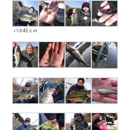
バス41ｃｍ