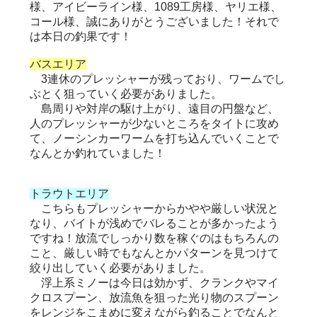
様、アイビーライン様、1089工房様、ヤリエ様、
コール様、誠にありがとうございました！それで
は本日の釣果です！
バスエリア
3連休のプレッシャーが残っており、ワームでし
ぶとく狙っていく必要がありました。
島周りや対岸の駆け上がり、遠目の円盤など、
人のプレッシャーが少ないところをタイトに攻め
て、ノーシンカーワームを打ち込んでいくことで
なんとか釣れていました！
トラウトエリア
こちらもプレッシャーからかやや厳しい状況と
なり、バイトが浅めでバレることが多かったよう
ですね！放流でしっかり数を稼ぐのはもちろんの
こと、厳しい時でもなんとかパターンを見つけて
絞り出していく必要がありました。
浮上系ミノーは今日は効かず、クランクやマイ
クロスプーン、放流魚を狙った光り物のスプーン
をレンジをこまめに変えながら釣ることでなんと