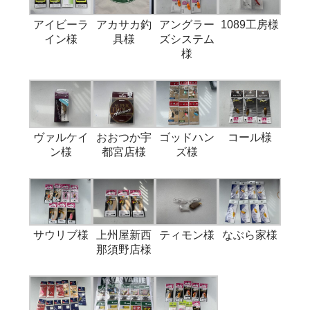
アイビーラ
アカサカ釣
アングラー
1089工房様
イン様
具様
ズシステム
様
ヴァルケイ
おおつか宇
ゴッドハン
コール様
ン様
都宮店様
ズ様
サウリブ様
上州屋新西
ティモン様
なぶら家様
那須野店様