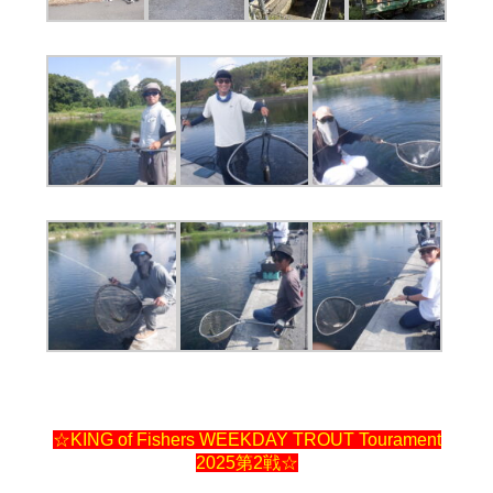
☆KING of Fishers WEEKDAY TROUT Tourament
2025第2戦☆