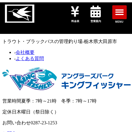
料金表
営業案内
MENU
トラウト・ブラックバスの管理釣り場-栃木県大田原市
-
会社概要
-
よくある質問
営業時間
夏季：7時～21時 冬季：7時～17時
定休日
木曜日（祭日除く）
お問い合わせ
0287-23-1253