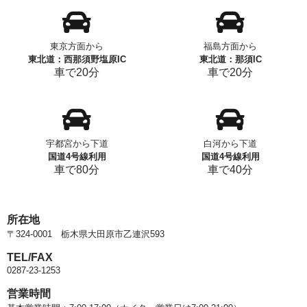
東京方面から
福島方面から
東北道：西那須野塩原IC
東北道：那須IC
車で20分
車で20分
宇都宮から下道
白河から下道
国道4号線利用
国道4号線利用
車で80分
車で40分
所在地
〒324-0001
栃木県大田原市乙連沢593
TEL/FAX
0287-23-1253
営業時間